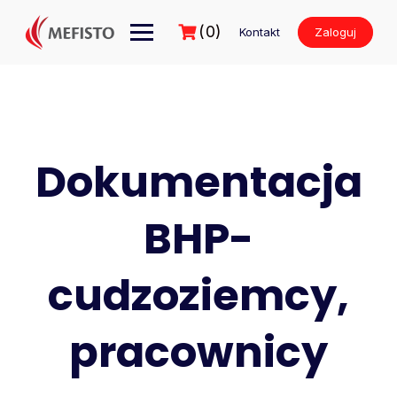
Przejdź
do
(0)
Kontakt
Zaloguj
treści
Dokumentacja
BHP-
cudzoziemcy,
pracownicy