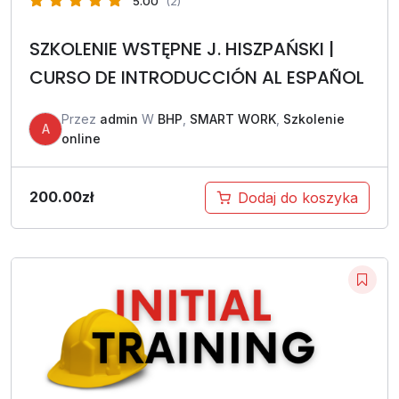
5.00
(2)
SZKOLENIE WSTĘPNE J. HISZPAŃSKI |
CURSO DE INTRODUCCIÓN AL ESPAÑOL
Przez
admin
W
BHP
,
SMART WORK
,
Szkolenie
A
online
200.00
zł
Dodaj do koszyka