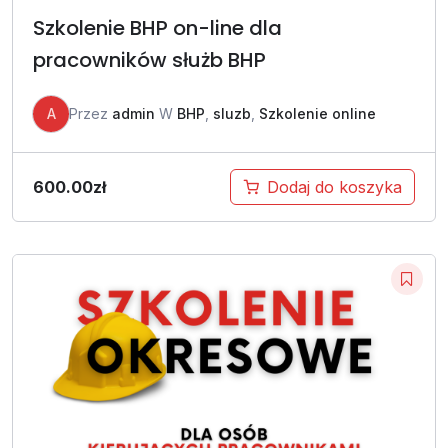
Szkolenie BHP on-line dla
pracowników służb BHP
A
Przez
admin
W
BHP
,
sluzb
,
Szkolenie online
600.00
zł
Dodaj do koszyka