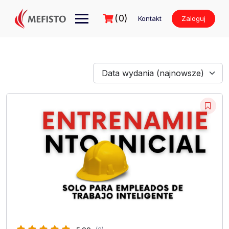
Przejdź
do
(0)
Kontakt
Zaloguj
treści
Data wydania (najnowsze)