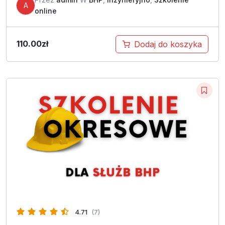
A
online
110.00
zł
Dodaj do koszyka
4.71
(7)