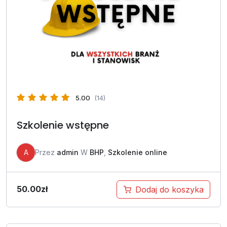
5.00
(14)
Szkolenie wstępne
A
Przez
admin
W
BHP
,
Szkolenie online
50.00
zł
Dodaj do koszyka