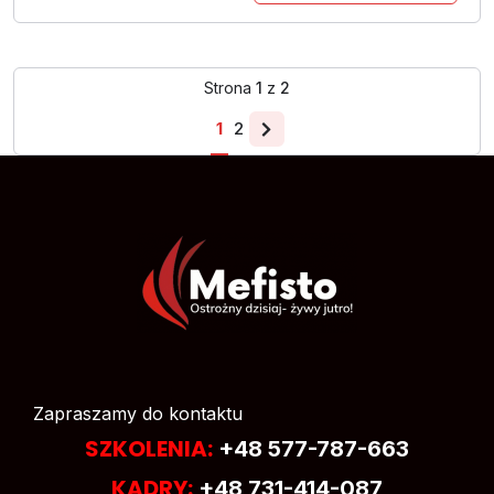
Strona
1
z
2
1
2
Zapraszamy do kontaktu
SZKOLENIA:
+48 577-787-663
KADRY:
+48 731-414-087