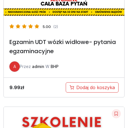
5.00
(2)
Egzamin UDT wózki widłowe- pytania
egzaminacyjne
A
Przez
admin
W
BHP
9.99
zł
Dodaj do koszyka