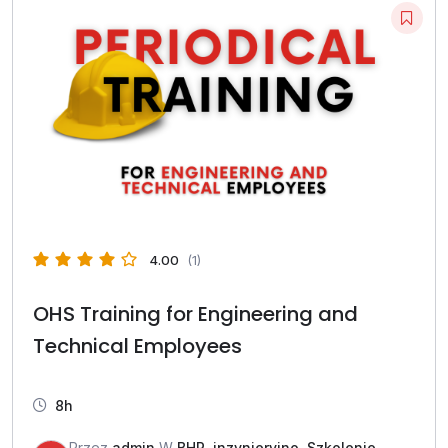
4.00
(1)
OHS Training for Engineering and
Technical Employees
8h
Przez
admin
W
BHP
,
inzynieryjno
,
Szkolenie