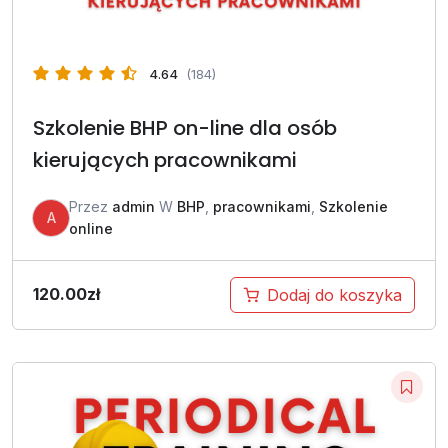
4.64
(184)
Szkolenie BHP on-line dla osób
kierujących pracownikami
Przez
admin
W
BHP
,
pracownikami
,
Szkolenie
A
online
120.00
zł
Dodaj do koszyka