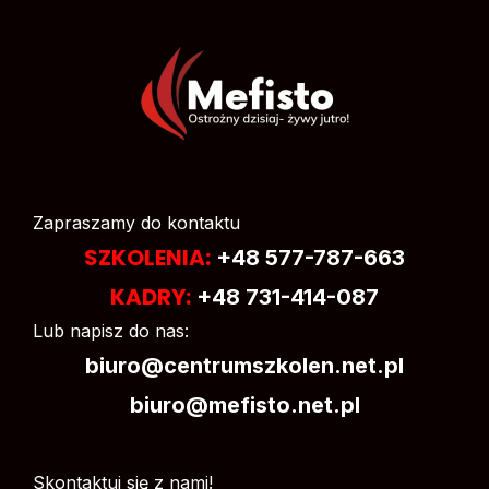
przepisach zawartych w Rozporządzeniu ws. szkolenia
BHP i zgodny z aktualnymi wymogami i wytycznymi
Państwowej Inspekcji Pracy.
Termin ważności: 12 miesięcy (6 miesięcy dla
osób kierujących pracownikami).
A jeśli masz jakiekolwiek pytania, nie jesteś pewny czy
szkolenie BHP online jest dla Ciebie –
skontaktuj się z
nami!
Zapraszamy do kontaktu
SZKOLENIA:
+48 577-787-663
KADRY:
+48 731-414-087
Lub napisz do nas:
biuro@centrumszkolen.net.pl
biuro@mefisto.net.pl
Skontaktuj się z nami!