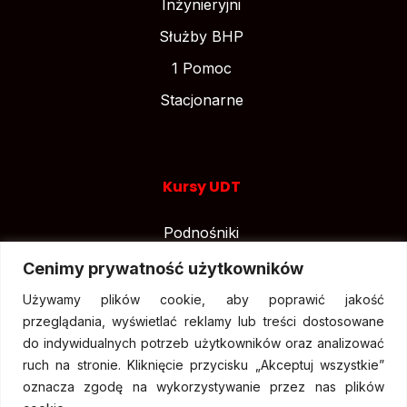
Inżynieryjni
Służby BHP
1 Pomoc
Stacjonarne
Kursy UDT
Podnośniki
Suwnice
Cenimy prywatność użytkowników
Wózki widłowe
Używamy plików cookie, aby poprawić jakość
przeglądania, wyświetlać reklamy lub treści dostosowane
do indywidualnych potrzeb użytkowników oraz analizować
ruch na stronie. Kliknięcie przycisku „Akceptuj wszystkie”
oznacza zgodę na wykorzystywanie przez nas plików