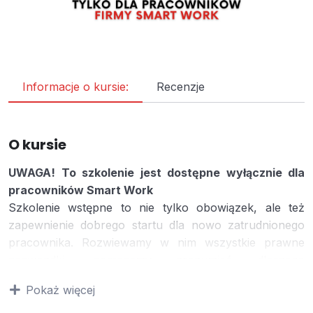
Informacje o kursie:
Recenzje
O kursie
UWAGA! To szkolenie jest dostępne wyłącznie dla
pracowników Smart Work
Szkolenie wstępne to nie tylko obowiązek, ale też
zapewnienie dobrego startu dla nowo zatrudnionego
pracownika. Rozwiewamy w nim wszystkie prawne
zagwozdki, pomagamy zrozumieć dlaczego
bezpieczeństwo to podstawa, a także upewniamy w
Pokaż więcej
przekonaniu, że dzięki znajomości zasad BHP kolejne
dni spędzone w pracy będą bezpieczne i przyjemne.