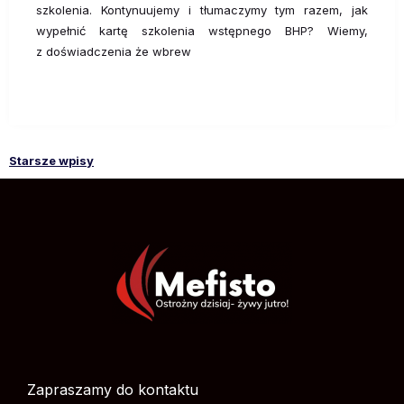
szkolenia. Kontynuujemy i tłumaczymy tym razem, jak
wypełnić kartę szkolenia wstępnego BHP? Wiemy,
z doświadczenia że wbrew
Starsze wpisy
Nawigacja
po
wpisach
Zapraszamy do kontaktu