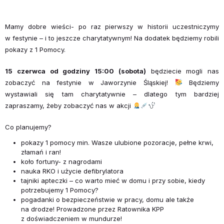
Mamy dobre wieści- po raz pierwszy w historii uczestniczymy
w festynie – i to jeszcze charytatywnym! Na dodatek będziemy robili
pokazy z 1 Pomocy.
15 czerwca od godziny 15:00 (sobota)
będziecie mogli nas
zobaczyć na festynie w Jaworzynie Śląskiej!
Będziemy
wystawiali się tam charytatywnie – dlatego tym bardziej
zapraszamy, żeby zobaczyć nas w akcji
Co planujemy?
pokazy 1 pomocy min. Wasze ulubione pozoracje, pełne krwi,
złamań i ran!
koło fortuny- z nagrodami
nauka RKO i użycie defibrylatora
tajniki apteczki – co warto mieć w domu i przy sobie, kiedy
potrzebujemy 1 Pomocy?
pogadanki o bezpieczeństwie w pracy, domu ale także
na drodze! Prowadzone przez Ratownika KPP
z doświadczeniem w mundurze!