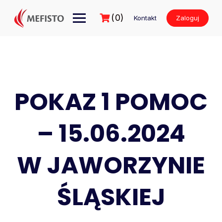
Przejdź
do
(0)
Kontakt
Zaloguj
treści
POKAZ 1 POMOC
– 15.06.2024
W JAWORZYNIE
ŚLĄSKIEJ