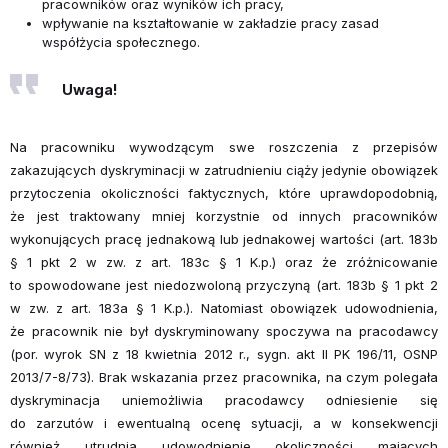
pracowników oraz wyników ich pracy,
wpływanie na kształtowanie w zakładzie pracy zasad
współżycia społecznego.
Uwaga!
Na pracowniku wywodzącym swe roszczenia z przepisów
zakazujących dyskryminacji w zatrudnieniu ciąży jedynie obowiązek
przytoczenia okoliczności faktycznych, które uprawdopodobnią,
że jest traktowany mniej korzystnie od innych pracowników
wykonujących pracę jednakową lub jednakowej wartości (art. 183b
§ 1 pkt 2 w zw. z art. 183c § 1 K.p.) oraz że zróżnicowanie
to spowodowane jest niedozwoloną przyczyną (art. 183b § 1 pkt 2
w zw. z art. 183a § 1 K.p.). Natomiast obowiązek udowodnienia,
że pracownik nie był dyskryminowany spoczywa na pracodawcy
(por. wyrok SN z 18 kwietnia 2012 r., sygn. akt II PK 196/11, OSNP
2013/7-8/73). Brak wskazania przez pracownika, na czym polegała
dyskryminacja uniemożliwia pracodawcy odniesienie się
do zarzutów i ewentualną ocenę sytuacji, a w konsekwencji
również utrudnia udowodnienie okoliczności mających