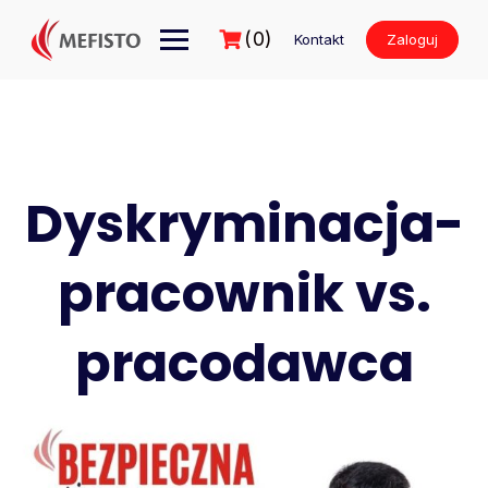
Przejdź
do
(0)
Kontakt
Zaloguj
treści
Dyskryminacja-
pracownik vs.
pracodawca