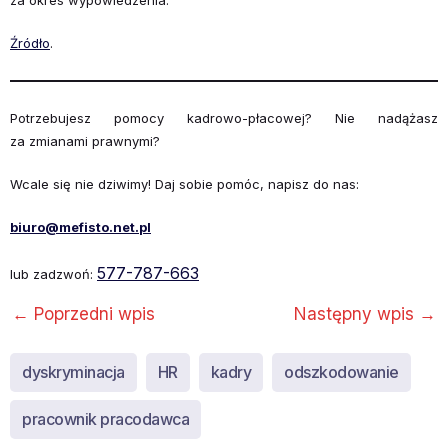
Źródło
.
Potrzebujesz pomocy kadrowo-płacowej? Nie nadążasz
za zmianami prawnymi?
Wcale się nie dziwimy! Daj sobie pomóc, napisz do nas:
biuro@mefisto.net.pl
577-787-663
lub zadzwoń:
←
Poprzedni wpis
Następny wpis
→
dyskryminacja
HR
kadry
odszkodowanie
pracownik pracodawca