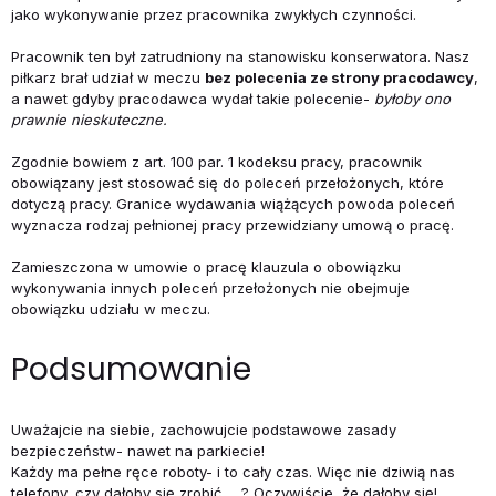
jako wykonywanie przez pracownika zwykłych czynności.
Pracownik ten był zatrudniony na stanowisku konserwatora. Nasz
piłkarz brał udział w meczu
bez polecenia ze strony pracodawcy
,
a nawet gdyby pracodawca wydał takie polecenie-
byłoby ono
prawnie nieskuteczne.
Zgodnie bowiem z art. 100 par. 1 kodeksu pracy, pracownik
obowiązany jest stosować się do poleceń przełożonych, które
dotyczą pracy. Granice wydawania wiążących powoda poleceń
wyznacza rodzaj pełnionej pracy przewidziany umową o pracę.
Zamieszczona w umowie o pracę klauzula o obowiązku
wykonywania innych poleceń przełożonych nie obejmuje
obowiązku udziału w meczu.
Podsumowanie
Uważajcie na siebie, zachowujcie podstawowe zasady
bezpieczeństw- nawet na parkiecie!
Każdy ma pełne ręce roboty- i to cały czas. Więc nie dziwią nas
telefony, czy dałoby się zrobić…. ? Oczywiście, że dałoby się!