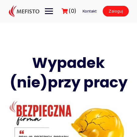
Przejdź
do
(0)
Kontakt
Zaloguj
treści
Wypadek
(nie)przy pracy