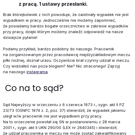
z pracą. 1 ustawy przesłanki.
Brak którejkolwiek z nich powoduje, że zaistniały wypadek nie jest
wypadkiem w pracy. Jednocześnie nie możemy zapomnieć,
że posiadamy bardzo bogate orzecznictwo w zakresie wypadków
przy pracy, dzięki którym możemy znaleźć odpowiedź na nasze
dzisiejsze pytanie!
Podamy przykład, bardzo podobny do naszego. Pracownik
na zorganizowanym przez pracodawcę międzyzakładowym meczu
piłki nożnej, doznał urazu. Oczywiście brał czynny udział w meczu.
Czy widziałeś nas poza blogiem? Nie? Nic straconego! Zajrzyj
na naszego
instagrama
.
Co na to sąd?
Sąd Najwyższy w orzeczeniu z 6 czerwca 1973 r., sygn. akt II PZ
23/73 (OSNPC 1974 z. 2, poz. 37) stwierdził, że wypadek jakiemu
uległ w/w pracownik nie jest wypadkiem przy pracy.
Na to orzeczenie powołał się SN w postanowieniu z 28 marca
2001 r., sygn. akt II UKN 290/00 (LEX nr 2640345) i stwierdził,
że udział pracownika w meczu nie może zostać zakwalifikowany