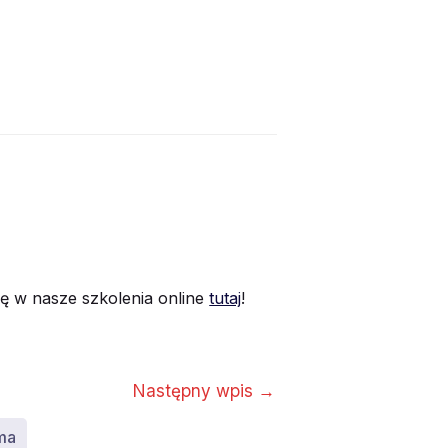
ię w nasze szkolenia online
tutaj
!
Następny wpis
→
rma