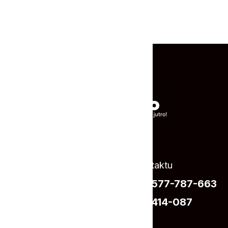
Zapraszamy do kontaktu
SZKOLENIA:
+48 577-787-663
KADRY:
+48 731-414-087
Lub napisz do nas: