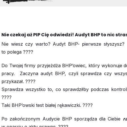
Nie czekaj aż PIP Cię odwiedzi! Audyt BHP to nic str
Nie wiesz czy warto? Audyt BHP- pierwsze słyszysz
to polega ????
Do Twojej firmy przyjeżdża BHP’owiec, który wykonuje 
pracy. Zaczyna audyt BHP, czyli sprawdza czy wszyst
przykazał. ????
Sprawdza wszystko to, co sprawdziłby podczas kontrol
????
Taki BHP’owski test białej rękawiczki. ????
Po zakończonym Audycie BHP sporządza dla Ciebie
r
w oparciu o akty prawne. ????