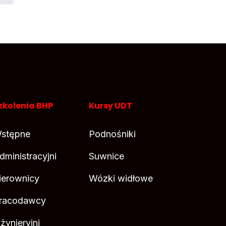
zkolenia BHP
Kursy UDT
stępne
Podnośniki
dministracyjni
Suwnice
ierownicy
Wózki widłowe
racodawcy
nżynieryjni