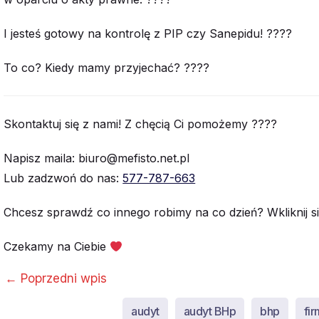
I jesteś gotowy na kontrolę z PIP czy Sanepidu! ????
To co? Kiedy mamy przyjechać? ????
Skontaktuj się z nami! Z chęcią Ci pomożemy ????
Napisz maila: biuro@mefisto.net.pl
Lub zadzwoń do nas:
577-787-663
Chcesz sprawdź co innego robimy na co dzień? Wkliknij s
Czekamy na Ciebie
←
Poprzedni wpis
audyt
audyt BHp
bhp
fi