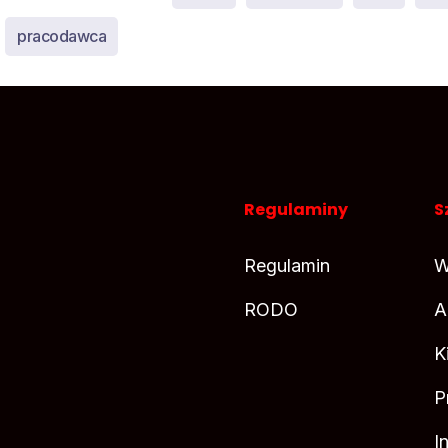
pracodawca
Regulaminy
S
Regulamin
W
RODO
A
K
P
I