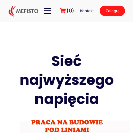
Przejdź
do
(0)
Kontakt
Zaloguj
treści
Sieć
najwyższego
napięcia