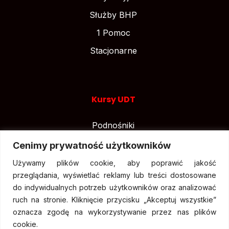
Służby BHP
1 Pomoc
Stacjonarne
Kursy UDT
Podnośniki
Suwnice
Cenimy prywatność użytkowników
Wózki widłowe
Używamy plików cookie, aby poprawić jakość
przeglądania, wyświetlać reklamy lub treści dostosowane
do indywidualnych potrzeb użytkowników oraz analizować
ruch na stronie. Kliknięcie przycisku „Akceptuj wszystkie”
oznacza zgodę na wykorzystywanie przez nas plików
cookie.