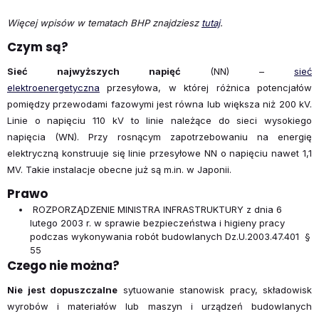
Więcej wpisów w tematach BHP znajdziesz
tutaj
.
Czym są?
Sieć najwyższych napięć
(NN) –
sieć
elektroenergetyczna
przesyłowa, w której różnica potencjałów
pomiędzy przewodami fazowymi jest równa lub większa niż 200 kV.
Linie o napięciu 110 kV to linie należące do sieci wysokiego
napięcia (WN). Przy rosnącym zapotrzebowaniu na energię
elektryczną konstruuje się linie przesyłowe NN o napięciu nawet 1,1
MV. Takie instalacje obecne już są m.in. w Japonii
.
Prawo
ROZPORZĄDZENIE MINISTRA INFRASTRUKTURY z dnia 6
lutego 2003 r. w sprawie bezpieczeństwa i higieny pracy
podczas wykonywania robót budowlanych Dz.U.2003.47.401 §
55
Czego nie można?
Nie jest dopuszczalne
sytuowanie stanowisk pracy, składowisk
wyrobów i materiałów lub maszyn i urządzeń budowlanych