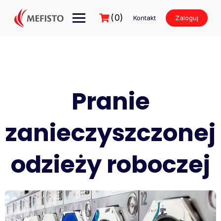
Przejdź
do
(0)
Kontakt
Zaloguj
treści
Pranie
zanieczyszczonej
odzieży roboczej