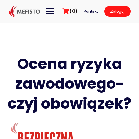
Przejdź
do
(0)
Kontakt
Zaloguj
treści
Ocena ryzyka
zawodowego-
czyj obowiązek?