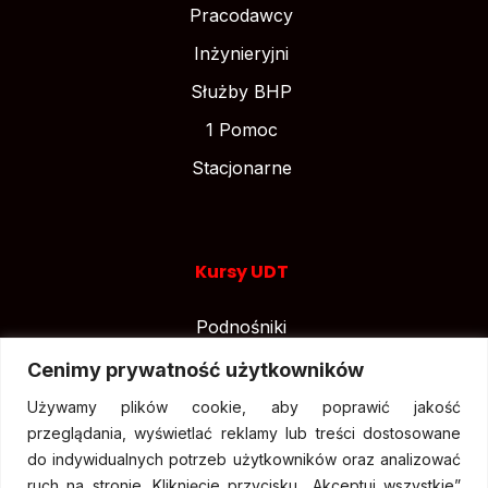
Pracodawcy
Inżynieryjni
Służby BHP
1 Pomoc
Stacjonarne
Kursy UDT
Podnośniki
Suwnice
Cenimy prywatność użytkowników
Wózki widłowe
Używamy plików cookie, aby poprawić jakość
przeglądania, wyświetlać reklamy lub treści dostosowane
do indywidualnych potrzeb użytkowników oraz analizować
ruch na stronie. Kliknięcie przycisku „Akceptuj wszystkie”