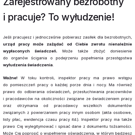
Zarejestrowany bezrobotny
i pracuje? To wyłudzenie!
Jeśli pracujesz i jednocześnie pobierasz zasiłek dla bezrobotnych,
urząd pracy może zażądać od Ciebie zwrotu nienależnie
wypłaconych świadczeń.
Może także złożyć doniesienie
do organów ścigania o po­dejrzeniu popełnienia przestępstwa
wyłudzenia świadczenia
.
Ważne!
W toku kontroli, inspektor pracy ma prawo wstępu
do pomiesz­czeń pracy o każdej porze dnia i nocy. Ma również
prawo do od­bierania oświadczeń, przesłuchiwania pracowników
i pracodaw­ców na okoliczności związane ze świadczeniem pracy
oraz otrzymania od pracodawcy wszelkich dokumentów
związanych z powierzaniem pracy innym osobom (akta osobowe,
listy płac, ewidencja czasu pracy itd.). Inspektor pracy ma także
prawo Cię wylegitymować i spisać dane z dokumentu tożsamości.
Może Cię po­prosić o wypełnienie oświadczenia, w którym będziesz