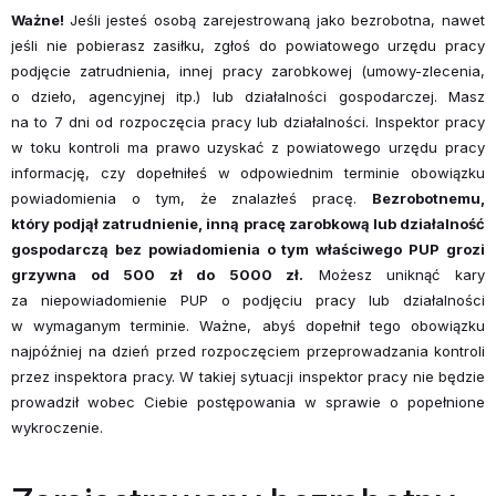
Ważne!
Jeśli jesteś osobą zarejestrowaną jako bezrobotna, nawet
jeśli nie pobierasz zasiłku, zgłoś do powiatowego urzędu pracy
podjęcie zatrudnienia, innej pracy zarobkowej (umowy-zlecenia,
o dzieło, agencyjnej itp.) lub działalności gospodarczej. Masz
na to 7 dni od rozpoczęcia pracy lub działalności. Inspektor pracy
w toku kon­troli ma prawo uzyskać z powiatowego urzędu pracy
informację, czy dopełniłeś w odpowiednim terminie obowiązku
powiadomienia o tym, że znalazłeś pracę.
Bezrobotnemu,
który podjął zatrudnienie, inną pracę zarobkową lub działalność
gospodarczą bez powiadomienia o tym właściwego PUP grozi
grzywna od 500 zł do 5000 zł.
Możesz uniknąć kary
za niepowiadomienie PUP o podjęciu pracy lub działalności
w wymaganym terminie. Ważne, abyś dopełnił tego obo­wiązku
najpóźniej na dzień przed rozpoczęciem przeprowadzania kontroli
przez inspektora pracy. W takiej sytuacji inspektor pracy nie będzie
prowadził wobec Ciebie postępowania w sprawie o popełnione
wykroczenie.