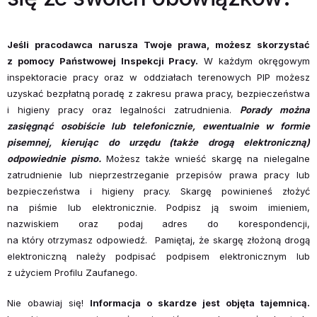
Jeśli pracodawca narusza Twoje prawa, możesz skorzystać
z pomocy Pań­stwowej Inspekcji Pracy.
W każdym okręgowym
inspektoracie pracy oraz w od­działach terenowych PIP możesz
uzyskać bezpłatną poradę z zakresu prawa pracy, bezpieczeństwa
i higieny pracy oraz legalności zatrudnienia.
Porady można
zasięgnąć osobiście lub telefonicznie, ewentualnie w formie
pisemnej, kierując do urzędu (także drogą elektroniczną)
odpowiednie pismo.
Możesz także wnieść skargę na niele­galne
zatrudnienie lub nieprzestrzeganie przepisów prawa pracy lub
bezpie­czeństwa i higieny pracy. Skargę powinieneś złożyć
na piśmie lub elektronicznie. Podpisz ją swoim imieniem,
nazwiskiem oraz podaj adres do korespondencji,
na który otrzymasz odpowiedź. Pamiętaj, że skargę złożoną drogą
elektroniczną należy podpisać podpisem elektronicznym lub
z użyciem Profilu Zaufanego.
Nie obawiaj się!
Informacja o skardze jest objęta tajemnicą.