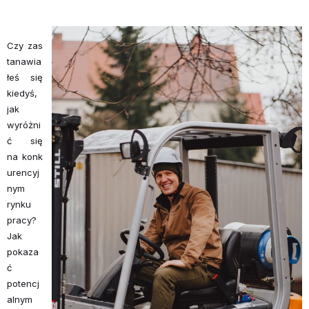
Czy zas
tanawia
łeś się
kiedyś,
jak
wyróżni
ć się
na konk
urencyj
nym
rynku
pracy?
Jak
pokaza
ć
potencj
alnym