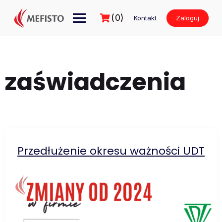
Przejdź
do
(0)
Kontakt
Zaloguj
treści
zaświadczenia
Przedłużenie okresu ważności UDT