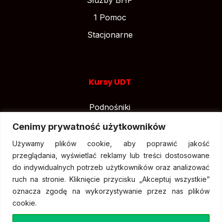
Służby BHP
1 Pomoc
Stacjonarne
Kursy UDT
Podnośniki
Suwnice
Cenimy prywatność użytkowników
Wózki widłowe
Używamy plików cookie, aby poprawić jakość
przeglądania, wyświetlać reklamy lub treści dostosowane
do indywidualnych potrzeb użytkowników oraz analizować
ruch na stronie. Kliknięcie przycisku „Akceptuj wszystkie”
oznacza zgodę na wykorzystywanie przez nas plików
cookie.