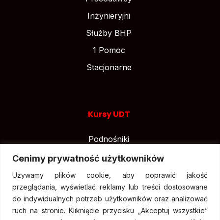
Inżynieryjni
Służby BHP
1 Pomoc
Stacjonarne
Kursy UDT
Podnośniki
Suwnice
Cenimy prywatność użytkowników
Wózki widłowe
Używamy plików cookie, aby poprawić jakość
przeglądania, wyświetlać reklamy lub treści dostosowane
do indywidualnych potrzeb użytkowników oraz analizować
ruch na stronie. Kliknięcie przycisku „Akceptuj wszystkie”