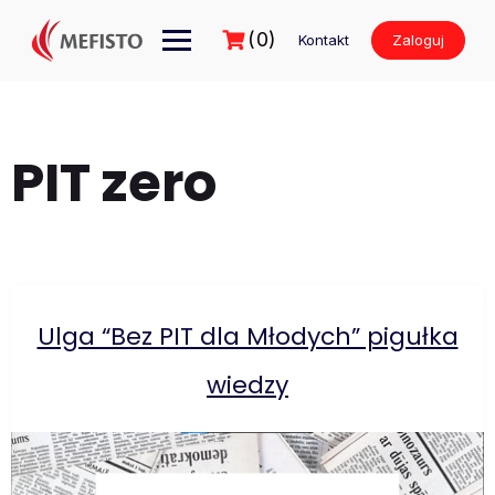
Przejdź
do
(0)
Kontakt
Zaloguj
treści
PIT zero
Ulga “Bez PIT dla Młodych” pigułka
wiedzy