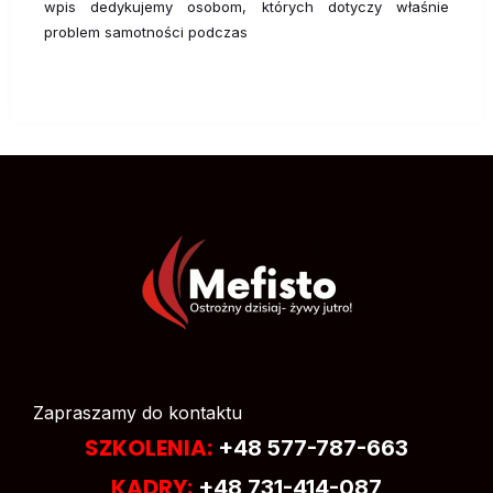
wpis dedykujemy osobom, których dotyczy właśnie
problem samotności podczas
Zapraszamy do kontaktu
SZKOLENIA:
+48 577-787-663
KADRY:
+48 731-414-087