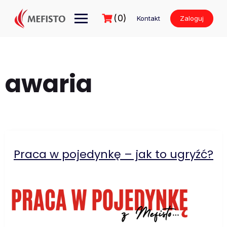
Przejdź
do
(0)
Kontakt
Zaloguj
treści
awaria
Praca w pojedynkę – jak to ugryźć?