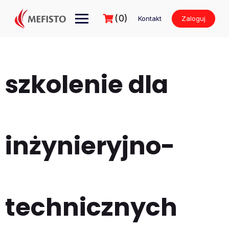
Przejdź
do
(0)
Kontakt
Zaloguj
treści
szkolenie dla
inżynieryjno-
technicznych