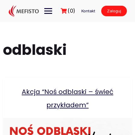
Przejdź
do
(0)
Kontakt
Zaloguj
treści
odblaski
Akcja “Noś odblaski – świeć
przykładem”