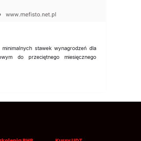
a minimalnych stawek wynagrodzeń dla
owym do przeciętnego miesięcznego
zkolenia BHP
Kursy UDT