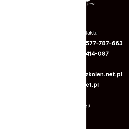
Zapraszamy do kontaktu
SZKOLENIA:
+48 577-787-663
KADRY:
+48 731-414-087
Lub napisz do nas:
biuro@centrumszkolen.net.pl
biuro@mefisto.net.pl
Skontaktuj się z nami!