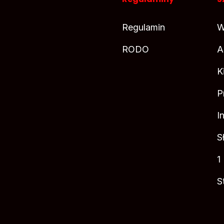
Regulamin
W
RODO
A
K
P
I
S
1
S