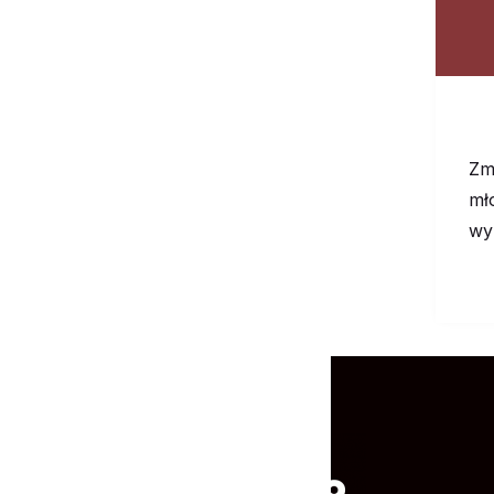
Zm
mł
wy