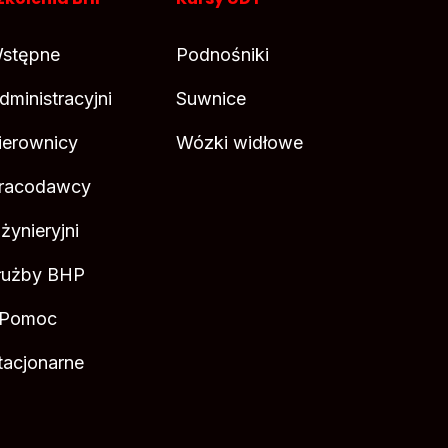
stępne
Podnośniki
dministracyjni
Suwnice
ierownicy
Wózki widłowe
racodawcy
nżynieryjni
łużby BHP
 Pomoc
tacjonarne