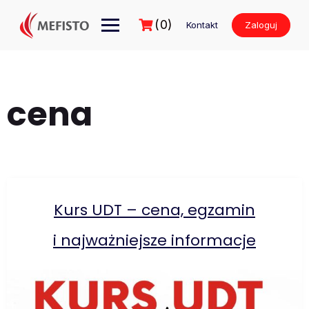
Przejdź
do
(0)
Kontakt
Zaloguj
treści
cena
Kurs UDT – cena, egzamin
i najważniejsze informacje