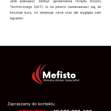
Jeśli planujesz zdobyć uprawnienia Urzędu Dozoru
Technicznego (UDT), to na pewno zastanawiasz się, ile
kosztuje kurs, co obejmuje cena oraz jak wygląda sam
egzamin.
Zapraszamy do kontaktu