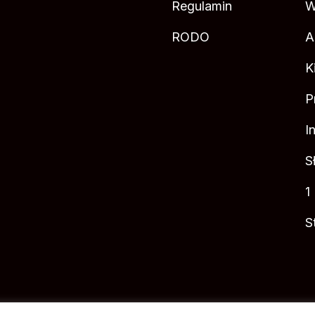
Regulamin
W
RODO
A
K
P
I
S
1
S