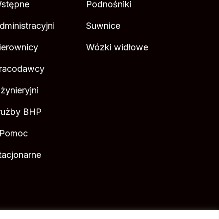
stępne
Podnośniki
dministracyjni
Suwnice
ierownicy
Wózki widłowe
racodawcy
nżynieryjni
łużby BHP
 Pomoc
tacjonarne