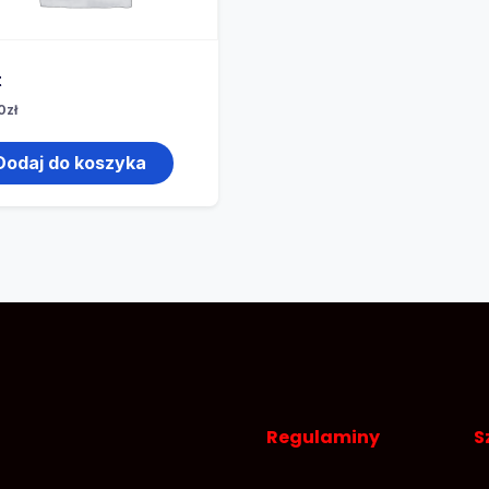
t
0
zł
Dodaj do koszyka
Regulaminy
S