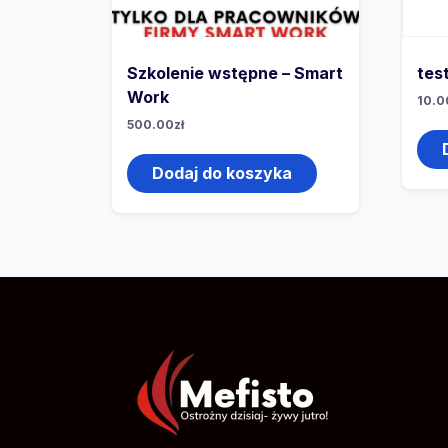
Szkolenie wstępne – Smart
tes
Work
10.0
500.00
zł
Dodaj do koszyka