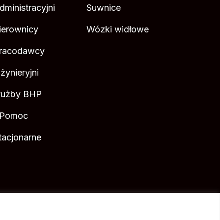
dministracyjni
Suwnice
ierownicy
Wózki widłowe
racodawcy
nżynieryjni
łużby BHP
 Pomoc
tacjonarne