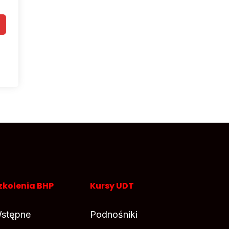
zkolenia BHP
Kursy UDT
stępne
Podnośniki