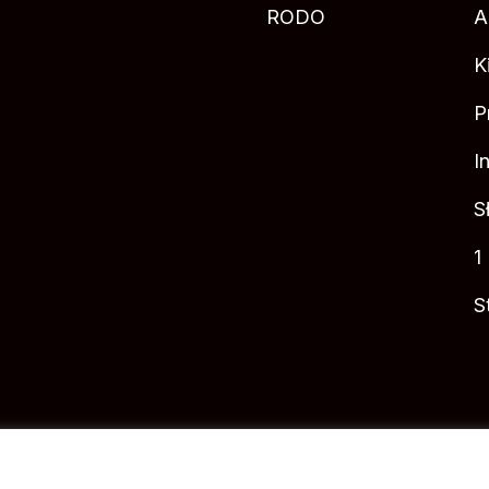
RODO
A
K
P
I
S
1
S