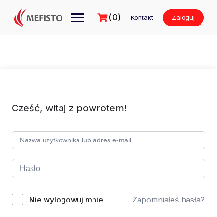
Przejdź
do
(0)
Kontakt
Zaloguj
treści
Cześć, witaj z powrotem!
Nie wylogowuj mnie
Zapomniałeś hasła?