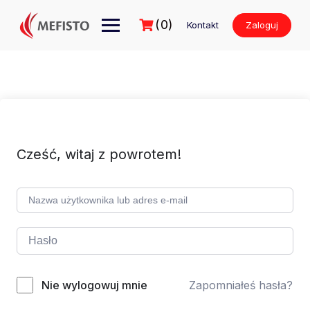
Przejdź
do
(0)
Kontakt
Zaloguj
treści
Cześć, witaj z powrotem!
Nie wylogowuj mnie
Zapomniałeś hasła?