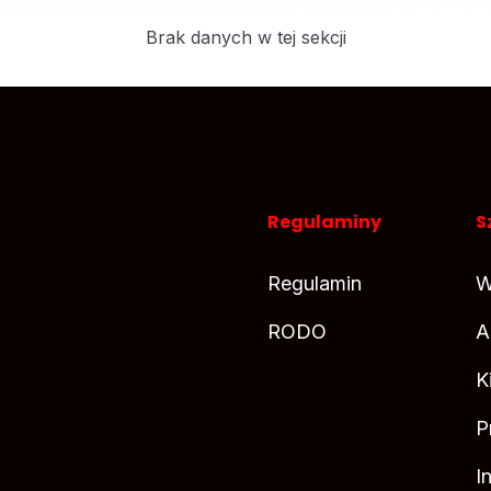
Brak danych w tej sekcji
Regulaminy
S
Regulamin
W
RODO
A
K
P
I