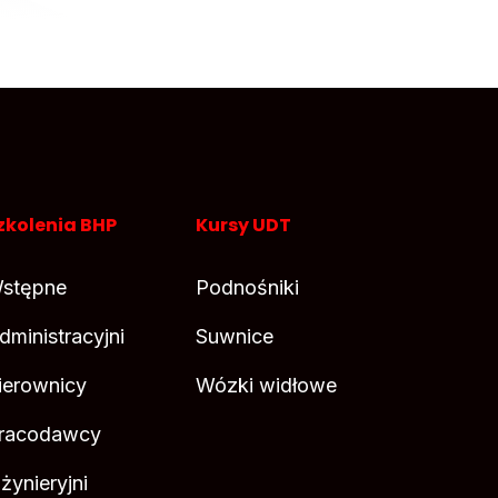
zkolenia BHP
Kursy UDT
stępne
Podnośniki
dministracyjni
Suwnice
ierownicy
Wózki widłowe
racodawcy
nżynieryjni