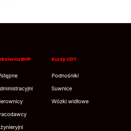
zkolenia BHP
Kursy UDT
stępne
Podnośniki
dministracyjni
Suwnice
ierownicy
Wózki widłowe
racodawcy
nżynieryjni