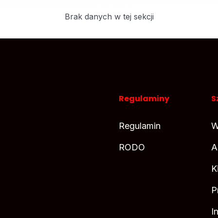
Brak danych w tej sekcji
Regulaminy
S
Regulamin
W
RODO
A
K
P
I