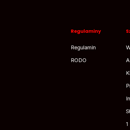
Regulaminy
S
Regulamin
W
RODO
A
K
P
I
S
1