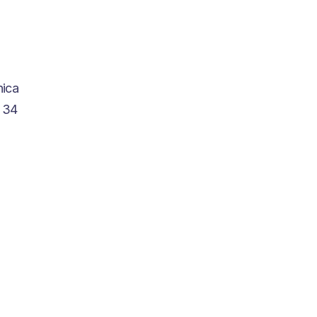
nica
a 34