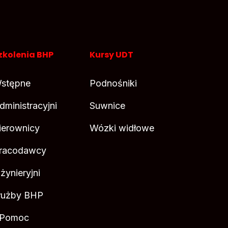
zkolenia BHP
Kursy UDT
stępne
Podnośniki
dministracyjni
Suwnice
ierownicy
Wózki widłowe
racodawcy
nżynieryjni
łużby BHP
 Pomoc